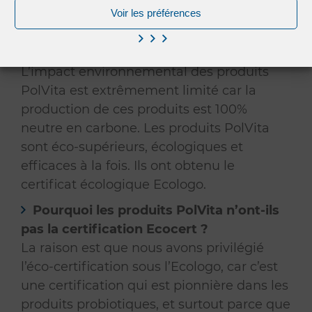
Voir les préférences
Quel est l’impact environnemental des
produits PolVita ?
L’impact environnemental des produits
PolVita est extrêmement limité car la
production de ces produits est 100%
neutre en carbone. Les produits PolVita
sont éco-supérieurs, écologiques et
efficaces à la fois. Ils ont obtenu le
certificat écologique Ecologo.
Pourquoi les produits PolVita n’ont-ils
pas la certification Ecocert ?
La raison est que nous avons privilégié
l’éco-certification sous l’Ecologo, car c’est
une certification qui est pionnière dans les
produits probiotiques, et surtout parce que