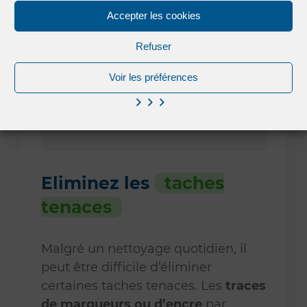
Accepter les cookies
Refuser
Voir les préférences
Eliminez les
taches
tenaces
Malgré un nettoyage quotidien, il
peut être difficile d’éliminer
certaines taches tenaces. Les
traces
de marqueurs ou d’encre
par