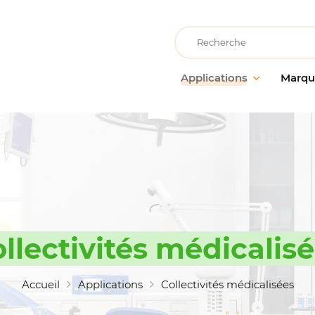
Recherche
Applications
Marqu
Collectivités éducatives
AllerClean
Entreti
Entretie
Collectivités de loisirs
PolVita
surface
Collectivités médicalisées
PolBio
Nettoya
Cuisine & Atelier de
PolGreen
préparation alimentaire
Désinfe
PolTech
Entretien des locaux
Traitem
EchoClean
llectivités médicalis
Grande distribution
Hygiène
alimentaire
Caps
Matérie
Hébergement & restauration
accesso
Vikan
Accueil
Applications
Collectivités médicalisées
Industrie alimentaire