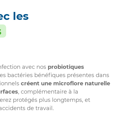
ec les
s
infection avec nos
probiotiques
Les bactéries bénéfiques présentes dans
sionnels
créent une microflore naturelle
urfaces
, complémentaire à la
terez protégés plus longtemps, et
accidents de travail.