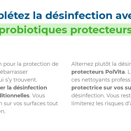
étez la désinfection av
probiotiques protecteur
n pour la protection de
Alternez plutôt la dés
débarrasser
protecteurs PolVita
. 
i s’y trouvent.
ces nettoyants profes
er la désinfection
protectrice sur vos s
itionnelles
. Vous
désinfection. Vous res
m sur vos surfaces tout
limiterez les risques d’
en.