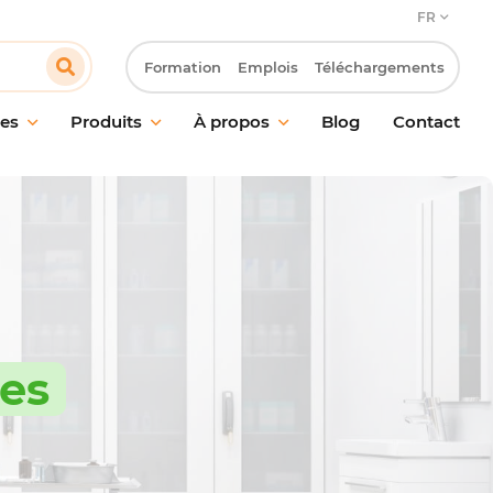
FR
Formation
Emplois
Téléchargements
es
Produits
À propos
Blog
Contact
en des sols
Notre engagement
n des vitres et
Notre approche client
s
Innovation & Laboratoire R&D
ge probiotique
Notre démarche RSE
ction
Travailler chez Pollet
ent des odeurs
ées
 des mains
l de nettoyage et
ires