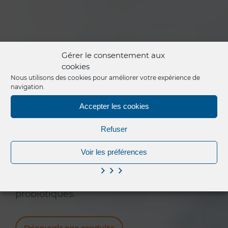
Gérer le consentement aux
cookies
Nous utilisons des cookies pour améliorer votre expérience de
Solutions innovantes de
navigation.
nettoyage professionnel
Accepter les cookies
Refuser
Pollet conçoit, produit et commercialise
des produits et solutions de nettoyage
Voir les préférences
professionnel innovants, surtout dans le
domaine des solutions écologiques et
probiotiques.
Découvrir nos produits