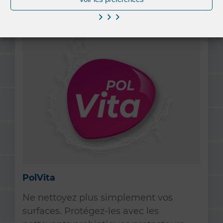
PolVita
Ne nettoyez plus simplement vos
surfaces. Protégez-les avec les