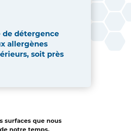
e de détergence
ux allergènes
érieurs
, soit près
.
es surfaces que nous
 de notre temps.