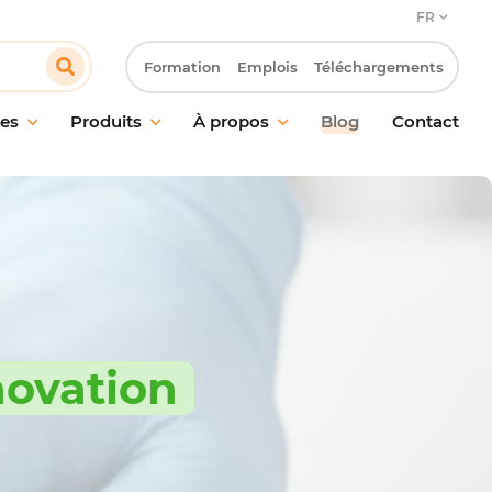
FR
Formation
Emplois
Téléchargements
es
Produits
À propos
Blog
Contact
en des sols
Notre engagement
n des vitres et
Notre approche client
s
Innovation & Laboratoire R&D
ge probiotique
Notre démarche RSE
ction
Travailler chez Pollet
ent des odeurs
nnovation
 des mains
l de nettoyage et
ires