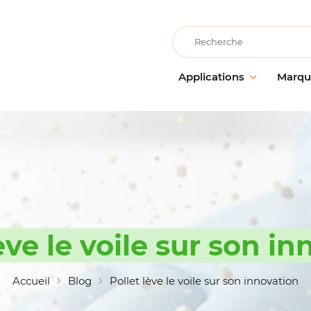
Recherche
Applications
Marqu
Collectivités éducatives
AllerClean
Entreti
Entretie
Collectivités de loisirs
PolVita
surface
Collectivités médicalisées
PolBio
Nettoya
Cuisine & Atelier de
PolGreen
préparation alimentaire
Désinfe
PolTech
Entretien des locaux
Traitem
EchoClean
ève le voile sur son i
Grande distribution
Hygiène
alimentaire
Caps
Matérie
Hébergement & restauration
accesso
Vikan
Accueil
Blog
Pollet lève le voile sur son innovation
Industrie alimentaire