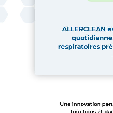
ALLERCLEAN
es
quotidienne
respiratoires
pré
Une innovation pens
touchons et dan