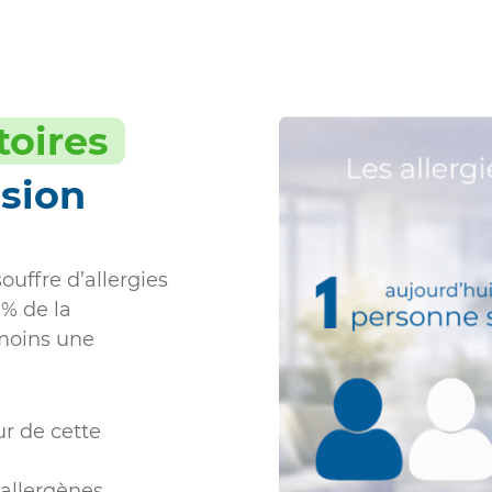
toires
ssion
ouffre d’allergies
0% de la
 moins une
r de cette
 allergènes