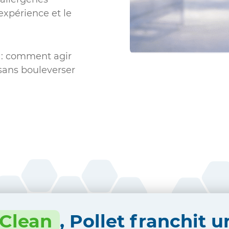
’expérience et le
e : comment agir
 sans bouleverser
rClean
, Pollet franchit 