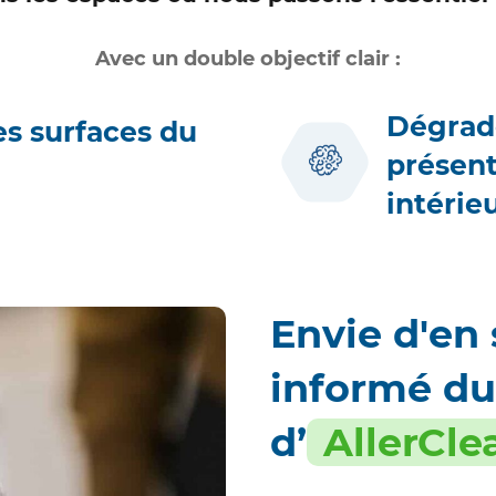
Avec un double objectif clair :
Dégrade
es surfaces du
présent
intérie
Envie d'en 
informé d
d’
AllerCl