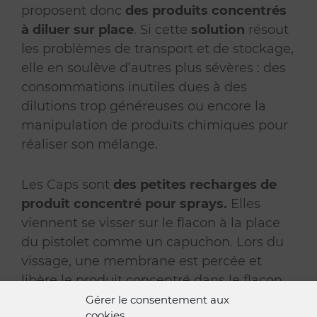
proposent donc
des produits concentrés
à diluer sur place
. Si cette
solution
résout
les problèmes de transport et de stockage,
elle en soulève d’autres plus sévères : des
consommations inutiles dues à des
dilutions trop généreuses ou encore la
manipulation de produits chimiques pour
réaliser son mélange.
Les Caps sont
des petites recharges de
produit concentré pour sprays.
Elles
viennent se visser sur le flacon à la place
du pistolet comme un capuchon. Lors du
vissage, une membrane est percée et
libère le produit concentré dans le flacon.
Une fois le mélange homogène,
Gérer le consentement aux
cookies