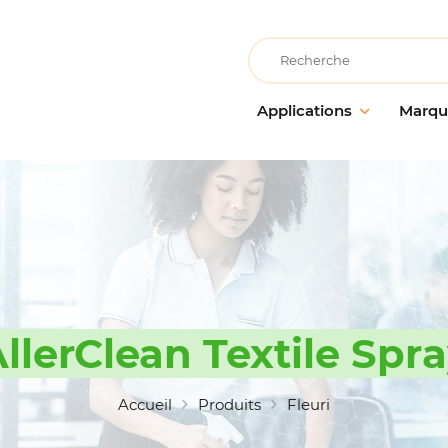
Recherche
Applications
Marqu
Collectivités éducatives
AllerClean
Entreti
Entretie
Collectivités de loisirs
PolVita
surface
Collectivités médicalisées
PolBio
Nettoya
Cuisine & Atelier de
PolGreen
préparation alimentaire
Désinfe
PolTech
Entretien des locaux
Traitem
EchoClean
llerClean Textile Spr
Grande distribution
Hygiène
alimentaire
Caps
Matérie
Hébergement & restauration
accesso
Vikan
Accueil
Produits
Fleuri
Industrie alimentaire