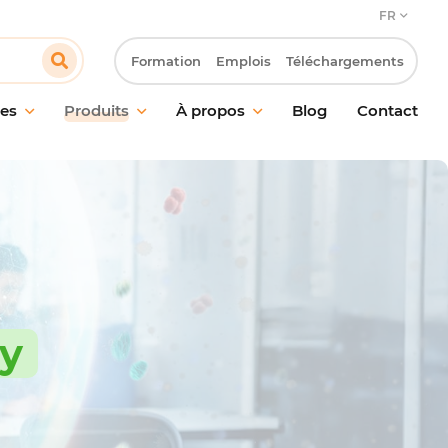
FR
Formation
Emplois
Téléchargements
es
Produits
À propos
Blog
Contact
en des sols
Notre engagement
n des vitres et
Notre approche client
s
Innovation & Laboratoire R&D
ge probiotique
Notre démarche RSE
ction
Travailler chez Pollet
ent des odeurs
ay
 des mains
l de nettoyage et
ires