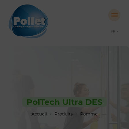
FR
PolTech Ultra DES
Accueil
Produits
Pomme