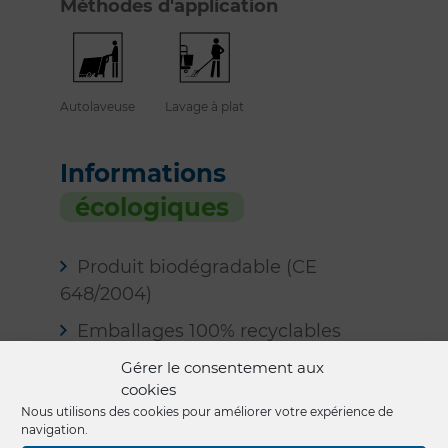
Méthodes d'application
Autolaveuse
Lavage à plat
Informations
écologiques
Produit biodégradable (CE
648/2004)
Emballages 100% recyclables
Sécurité
Gérer le consentement aux
cookies
Nous utilisons des cookies pour améliorer votre expérience de
Sans valeurs limites d’exposition
navigation.