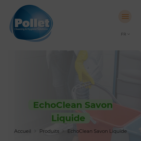
FR
EchoClean Savon
Liquide
Accueil
Produits
EchoClean Savon Liquide