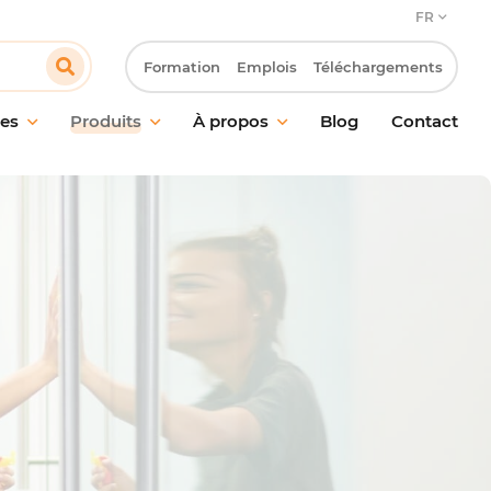
FR
Formation
Emplois
Téléchargements
es
Produits
À propos
Blog
Contact
en des sols
Notre engagement
n des vitres et
Notre approche client
s
Innovation & Laboratoire R&D
ge probiotique
Notre démarche RSE
ction
Travailler chez Pollet
ent des odeurs
 des mains
l de nettoyage et
ires