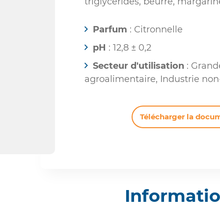
triglycérides, beurre, margarine,
Parfum
: Citronnelle
pH
: 12,8 ± 0,2
Secteur d'utilisation
: Grande
agroalimentaire, Industrie non
Télécharger la docu
Informati