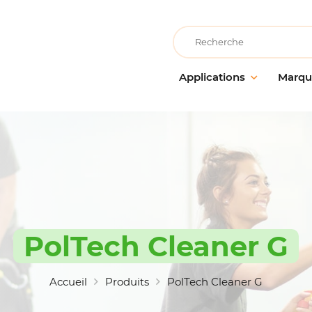
Recherche
Applications
Marqu
Collectivités éducatives
AllerClean
Entreti
Entretie
Collectivités de loisirs
PolVita
surface
Collectivités médicalisées
PolBio
Nettoya
Cuisine & Atelier de
PolGreen
préparation alimentaire
Désinfe
PolTech
Entretien des locaux
Traitem
EchoClean
PolTech Cleaner G
Grande distribution
Hygiène
alimentaire
Caps
Matérie
Hébergement & restauration
accesso
Vikan
Accueil
Produits
PolTech Cleaner G
Industrie alimentaire