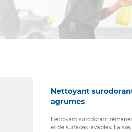
Industrie non-alimentaire
Sociétés de nettoyage
Sanitaires
Nettoyant surodoran
agrumes
Nettoyant surodorant rémanent
et de surfaces lavables. Laiss