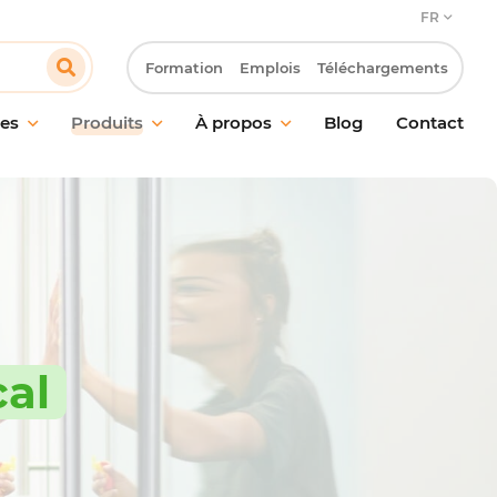
FR
Formation
Emplois
Téléchargements
es
Produits
À propos
Blog
Contact
en des sols
Notre engagement
n des vitres et
Notre approche client
s
Innovation & Laboratoire R&D
ge probiotique
Notre démarche RSE
ction
Travailler chez Pollet
ent des odeurs
cal
 des mains
l de nettoyage et
ires