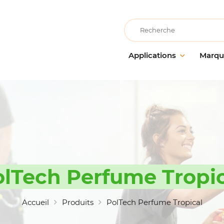
Recherche
Applications
Marqu
Collectivités éducatives
AllerClean
Entreti
Entretie
Collectivités de loisirs
PolVita
surface
Collectivités médicalisées
PolBio
Nettoya
Cuisine & Atelier de
PolGreen
préparation alimentaire
Désinfe
PolTech
Entretien des locaux
Traitem
EchoClean
lTech Perfume Tropi
Grande distribution
Hygiène
alimentaire
Caps
Matérie
Hébergement & restauration
accesso
Vikan
Accueil
Produits
PolTech Perfume Tropical
Industrie alimentaire