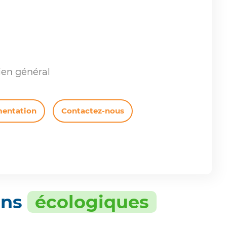
ien général
mentation
Contactez-nous
ons
écologiques