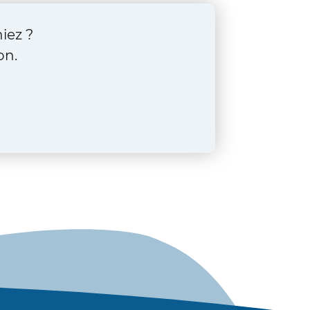
iez ?
on.