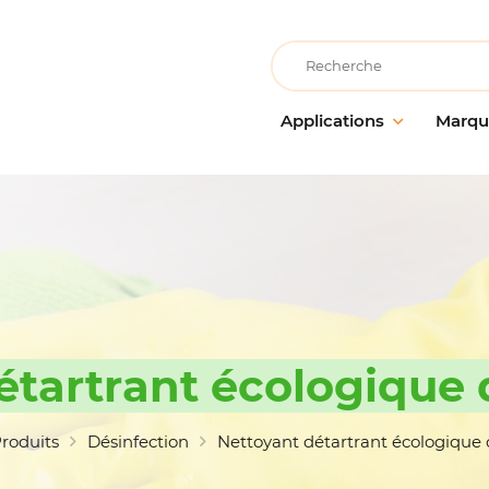
Recherche
Applications
Marqu
Collectivités éducatives
AllerClean
Entreti
Entretie
Collectivités de loisirs
PolVita
surface
Collectivités médicalisées
PolBio
Nettoya
Cuisine & Atelier de
PolGreen
préparation alimentaire
Désinfe
PolTech
Entretien des locaux
Traitem
EchoClean
étartrant écologique 
Grande distribution
Hygiène
alimentaire
Caps
Matérie
Hébergement & restauration
accesso
Vikan
roduits
Désinfection
Nettoyant détartrant écologique 
Industrie alimentaire