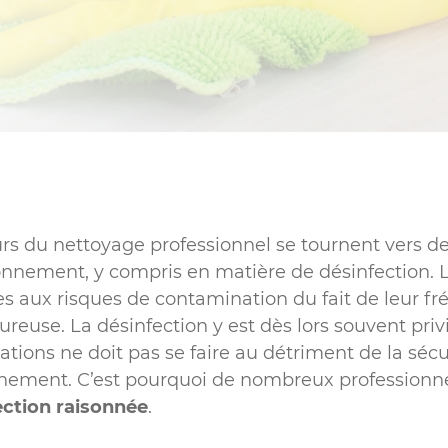
Industrie non-alimentaire
Sociétés de nettoyage
Sanitaires
urs du nettoyage professionnel se tournent vers de
onnement, y compris en matière de désinfection. L
s aux risques de contamination du fait de leur fr
reuse. La désinfection y est dès lors souvent priv
ions ne doit pas se faire au détriment de la sécur
onnement. C’est pourquoi de nombreux professionn
ction raisonnée
.