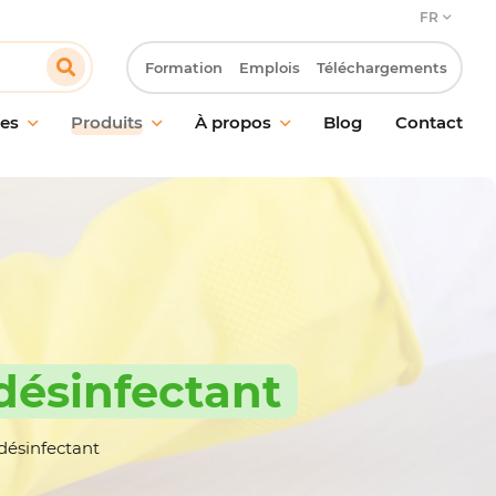
FR
Formation
Emplois
Téléchargements
es
Produits
À propos
Blog
Contact
en des sols
Notre engagement
n des vitres et
Notre approche client
s
Innovation & Laboratoire R&D
ge probiotique
Notre démarche RSE
ction
Travailler chez Pollet
ent des odeurs
désinfectant
 des mains
l de nettoyage et
ires
désinfectant